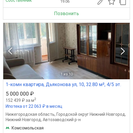
Собственник
19.06
Позвонить
1
из 10
1-комн квартира, Дьяконова ул, 10, 32.80 м², 4/5 эт.
5 000 000 ₽
2
152 439 ₽ за м
Ипотека от 22 063 ₽ в месяц
Нижегородская область
,
Городской округ Нижний Новгород
,
Нижний Новгород
,
Автозаводский р-н
Комсомольская