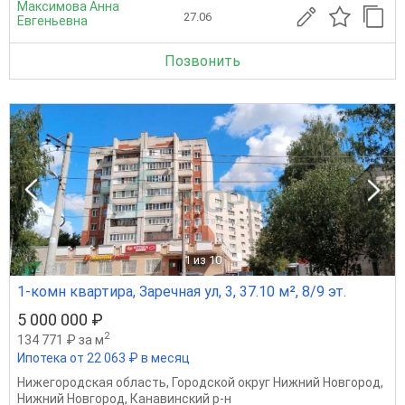
Максимова Анна
27.06
Евгеньевна
Позвонить
1
из 10
1-комн квартира, Заречная ул, 3, 37.10 м², 8/9 эт.
5 000 000 ₽
2
134 771 ₽ за м
Ипотека от 22 063 ₽ в месяц
Нижегородская область
,
Городской округ Нижний Новгород
,
Нижний Новгород
,
Канавинский р-н