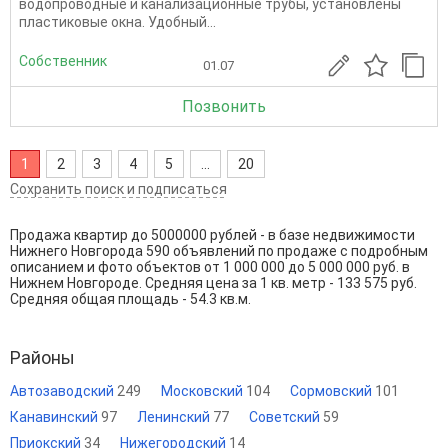
водопроводные и канализационные трубы, установлены
пластиковые окна. Удобный...
Собственник
01.07
Позвонить
1
2
3
4
5
...
20
Сохранить поиск и подписаться
Продажа квартир до 5000000 рублей - в базе недвижимости
Нижнего Новгорода 590 объявлений по продаже с подробным
описанием и фото объектов от
1 000 000
до
5 000 000
руб. в
Нижнем Новгороде. Средняя цена за 1 кв. метр - 133 575 руб.
Средняя общая площадь - 54.3 кв.м.
Районы
Автозаводский
249
Московский
104
Сормовский
101
Канавинский
97
Ленинский
77
Советский
59
Приокский
34
Нижегородский
14