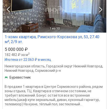
1
из 10
1-комн квартира, Римского-Корсакова ул, 53, 27.40
м², 2/9 эт.
5 000 000 ₽
2
182 482 ₽ за м
Ипотека от 22 063 ₽ в месяц
Нижегородская область
,
Городской округ Нижний Новгород
,
Нижний Новгород
,
Сормовский р-н
Буревестник
В продаже 1 квартира в Центре Сормовского района, рядом
зоны отдыха, ТЦ. Квартира в отличном состоянии, не
требует вложений. Бонус: остаётся все встроенная
мебель(шкаф купе зеркальный, диван, кухонный гарнитур,
телевизор) На кухне, тёплый пол, застекленый...