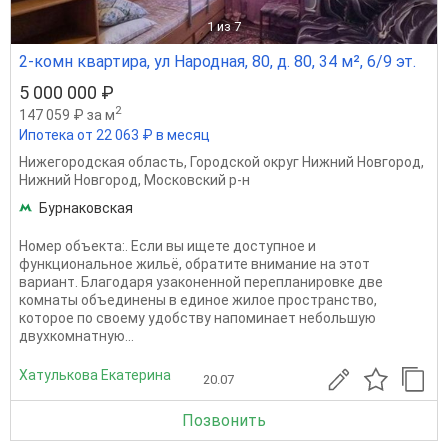
1
из 7
2-комн квартира, ул Народная, 80, д. 80, 34 м², 6/9 эт.
5 000 000 ₽
2
147 059 ₽ за м
Ипотека от 22 063 ₽ в месяц
Нижегородская область
,
Городской округ Нижний Новгород
,
Нижний Новгород
,
Московский р-н
Бурнаковская
Номер объекта:. Если вы ищете доступное и
функциональное жильё, обратите внимание на этот
вариант. Благодаря узаконенной перепланировке две
комнаты объединены в единое жилое пространство,
которое по своему удобству напоминает небольшую
двухкомнатную...
Хатулькова Екатерина
20.07
Позвонить