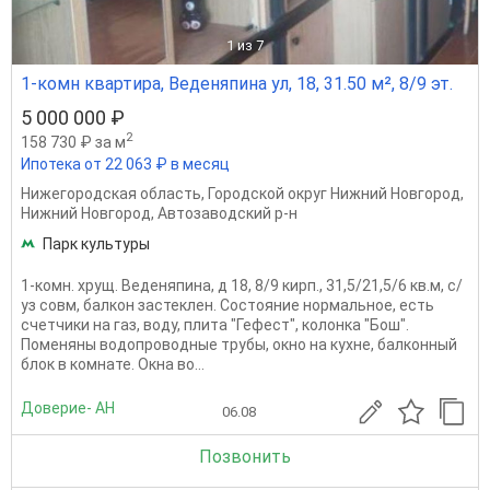
1
из 7
1-комн квартира, Веденяпина ул, 18, 31.50 м², 8/9 эт.
5 000 000 ₽
2
158 730 ₽ за м
Ипотека от 22 063 ₽ в месяц
Нижегородская область
,
Городской округ Нижний Новгород
,
Нижний Новгород
,
Автозаводский р-н
Парк культуры
1-комн. хрущ. Веденяпина, д 18, 8/9 кирп., 31,5/21,5/6 кв.м, с/
уз совм, балкон застеклен. Состояние нормальное, есть
счетчики на газ, воду, плита "Гефест", колонка "Бош".
Поменяны водопроводные трубы, окно на кухне, балконный
блок в комнате. Окна во...
Доверие- АН
06.08
Позвонить