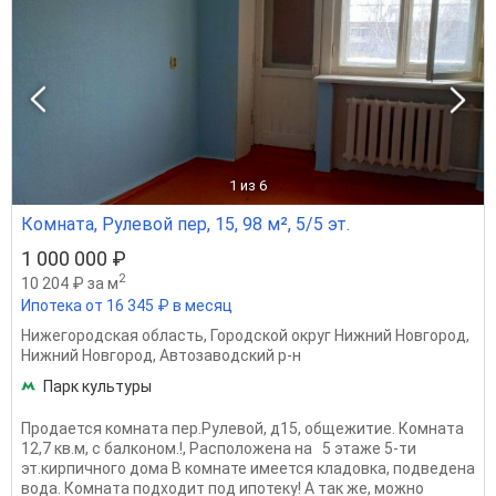
1
из 6
Комната, Рулевой пер, 15, 98 м², 5/5 эт.
1 000 000 ₽
2
10 204 ₽ за м
Ипотека от 16 345 ₽ в месяц
Нижегородская область
,
Городской округ Нижний Новгород
,
Нижний Новгород
,
Автозаводский р-н
Парк культуры
Продается комната пер.Рулевой, д15, общежитие. Комната
12,7 кв.м, с балконом.!, Расположена на 5 этаже 5-ти
эт.кирпичного дома В комнате имеется кладовка, подведена
вода. Комната подходит под ипотеку! А так же, можно