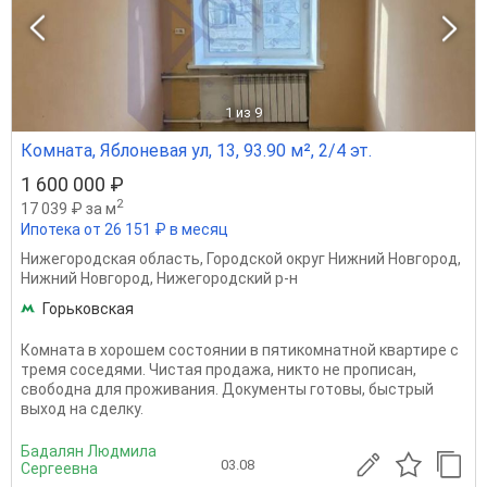
1
из 9
Комната, Яблоневая ул, 13, 93.90 м², 2/4 эт.
1 600 000 ₽
2
17 039 ₽ за м
Ипотека от 26 151 ₽ в месяц
Нижегородская область
,
Городской округ Нижний Новгород
,
Нижний Новгород
,
Нижегородский р-н
Горьковская
Комната в хорошем состоянии в пятикомнатной квартире с
тремя соседями. Чистая продажа, никто не прописан,
свободна для проживания. Документы готовы, быстрый
выход на сделку.
Бадалян Людмила
03.08
Сергеевна