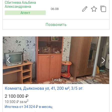
Сбитнева Альбина
Александровна
06.08
Агент
Позвонить
1
из 9
Комната, Дьяконова ул, 41, 200 м², 3/5 эт.
2 100 000 ₽
2
10 500 ₽ за м
Ипотека от 34 324 ₽ в месяц