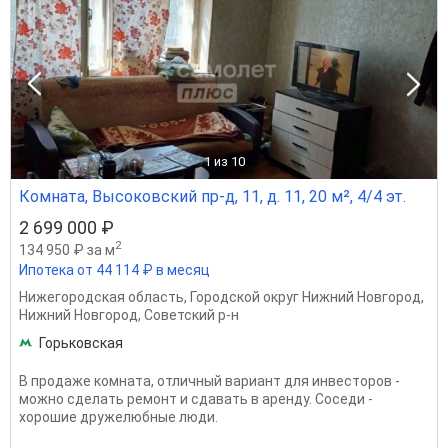
1
из 10
Комната, Высоковский пр-д, 11, д. 11, 20 м², 4/4 эт.
2 699 000 ₽
2
134 950 ₽ за м
Ипотека от 44 114 ₽ в месяц
Нижегородская область
,
Городской округ Нижний Новгород
,
Нижний Новгород
,
Советский р-н
Горьковская
В продаже комната, отличный вариант для инвесторов -
можно сделать ремонт и сдавать в аренду. Соседи -
хорошие дружелюбные люди.