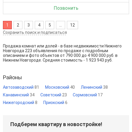
Позвонить
1
2
3
4
5
...
12
Сохранить поиск и подписаться
Продажа комнат или долей - в базе недвижимости Нижнего
Новгорода 223 объявления по продаже с подробным
описанием и фото объектов от
790 000
до
4 900 000
руб. в
Нижнем Новгороде. Средняя стоимость - 1 923 943 руб.
Районы
Автозаводский
81
Московский
40
Ленинский
38
Канавинский
34
Советский
23
Сормовский
17
Нижегородский
8
Приокский
6
Подберем квартиру в новостройке!