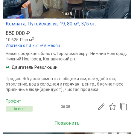
1
из 8
Комната, Путейская ул, 19, 80 м², 3/5 эт.
850 000 ₽
2
10 625 ₽ за м
Ипотека от 3 751 ₽ в месяц
Нижегородская область
,
Городской округ Нижний Новгород
,
Нижний Новгород
,
Канавинский р-н
Двигатель Революции
Продаю 4/5 доли комнаты в общежитии, всё удобства,
отопление, вода холодная и горячая центр., 6 комнат-все
приличные люди(арендуют)., чистая продажа.
Профит
06.08
Агент
Позвонить