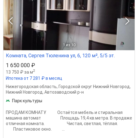
1
из 10
Комната, Сергея Тюленина ул, 6, 120 м², 5/5 эт.
1 650 000 ₽
2
13 750 ₽ за м
Ипотека от 7 281 ₽ в месяц
Нижегородская область
,
Городской округ Нижний Новгород
,
Нижний Новгород
,
Автозаводский р-н
Парк культуры
ПРОДАМ КОМНАТУ. Остаётся мебель и стиральная
машина автомат Площадь 19,4 кв.метра. В продаже
отличная комната. Чистая, светлая, тёплая.
Пластиковое окно. ...