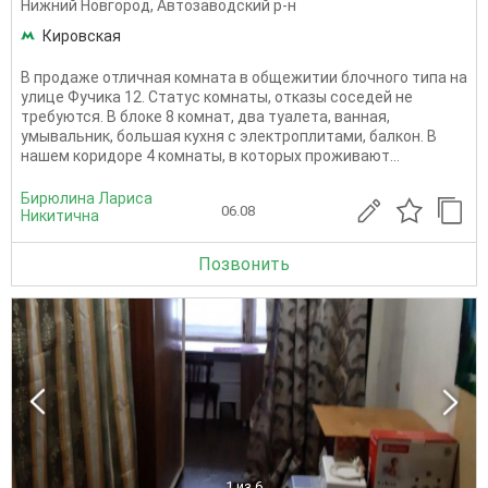
Нижний Новгород
,
Автозаводский р-н
Кировская
В продаже отличная комната в общежитии блочного типа на
улице Фучика 12. Статус комнаты, отказы соседей не
требуются. В блоке 8 комнат, два туалета, ванная,
умывальник, большая кухня с электроплитами, балкон. В
нашем коридоре 4 комнаты, в которых проживают...
Бирюлина Лариса
06.08
Никитична
Позвонить
1
из 6