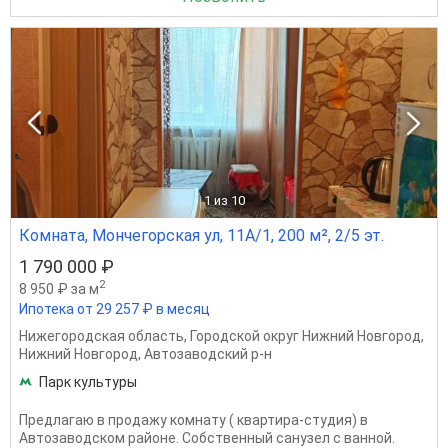
1
из 10
Комната, Мончегорская ул, 11А/1, 200 м², 2/5 эт.
1 790 000 ₽
2
8 950 ₽ за м
Ипотека от 29 257 ₽ в месяц
Нижегородская область
,
Городской округ Нижний Новгород
,
Нижний Новгород
,
Автозаводский р-н
Парк культуры
Предлагаю в продажу комнату ( квартира-студия) в
Автозаводском районе. Собственный санузел с ванной.