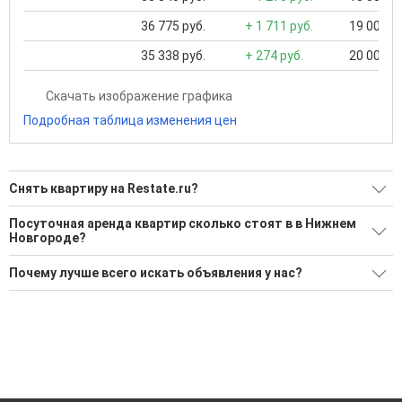
36 775 руб.
+ 1 711 руб.
19 000 ..
35 338 руб.
+ 274 руб.
20 000 ..
Скачать изображение графика
Подробная таблица изменения цен
Снять квартиру на Restate.ru?
Ищите, как Снять квартиру?
Посуточная аренда квартир сколько стоят в в Нижнем
Новгороде?
551 актуальное и проверенное объявление
Средняя площадь: 45.20 кв.м.
Воспользуйтесь нашим поиском по новостройкам, для
Почему лучше всего искать объявления у нас?
подбора подходящего вам варианта
Все объявления проверены и проходят строгую
'Сохраните результаты поиска и возвращайтесь к нему,
модерацию
когда это будет нужно'
Удобный поиск, есть подписка на новые объявления
Помогаем с подбором выгодных ипотечных программ в
банках в Нижнем Новгороде