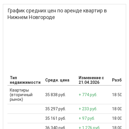
График средних цен по аренде квартир в
Нижнем Новгороде
Тип
Изменение с
Средн. цена
Разброс
недвижимости
21.04.2026
Квартиры
(вторичный
35 838 руб.
+ 774 руб.
18 500 ..
рынок)
35 297 руб.
+ 233 руб.
18 000 ..
35 161 руб.
+ 97 руб.
18 000 ..
36 340 руб.
+ 1 276 руб.
18 000 ..