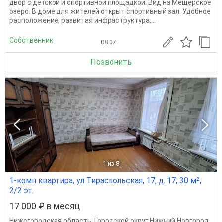
двор с детской и спортивной площадкой. Вид на Мещерское
озеро. В доме для жителей открыт спортивный зал. Удобное
расположение, развитая инфраструктура....
Собственник
08.07
Позвонить
1
из 8
1-комн квартира, ул Тираспольская, 17, д. 17, 30 м²,
2/2 эт.
17 000 ₽ в месяц
Нижегородская область
,
Городской округ Нижний Новгород
,