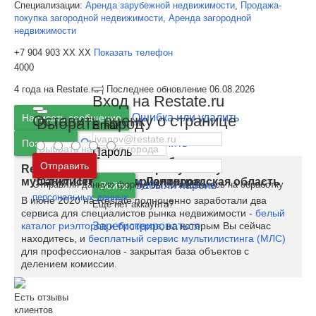
Специализации:
Аренда зарубежной недвижимости
,
Продажа-
покупка загородной недвижимости
,
Аренда загородной
недвижимости
+7 904 903 XX XX
Показать телефон
4000
4 года на Restate.ru | Последнее обновление 06.08.2026
Вход на Restate.ru
Ошибка или удалить
Оставить оценку о странице
Написать сообщение
Выбрать город
Email
Ошибка или удалить
Позвонить
Пароль
Москва
и
Московская область
Отправить
Restate.ru запускает закрытую базу
мультилистинга для риэлторов
Санкт-Петербург
и
Ленинградская область
Отправляя данную форму, вы соглашаетесь на обработку
Забыли пароль
Войти
персональных данных
В июне 2020 на Restate полноценно заработали два
Ещё нет аккаунта?
сервиса для специалистов рынка недвижимости -
белый
Зарегистрироваться
каталог риэлторов и брокеров
, на которым Вы сейчас
находитесь, и
бесплатный сервис мультилистинга (МЛС)
для профессионалов - закрытая база объектов с
делением комиссии.
Есть отзывы
клиентов