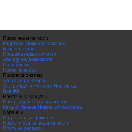
Поиск недвижимости
Квартиры Нижний Новгород
База объектов
Продажа недвижимости
Аренда недвижимости
По районам
Поиск по карте
Профессионалам
Агенты и риэлторы
Застройщики Нижнего Новгорода
Все ЖК
Ипотечные кредиты
Ипотека для IT-специалистов
Каталог банков Нижнего Новгорода
Сервисы
Индексы и графики цен
Новости рынка недвижимости
Платные сервисы