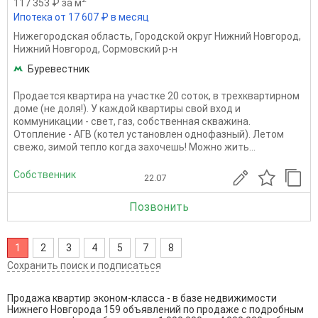
117 353 ₽ за м
Ипотека от 17 607 ₽ в месяц
Нижегородская область
,
Городской округ Нижний Новгород
,
Нижний Новгород
,
Сормовский р-н
Буревестник
Продается квартира на участке 20 соток, в трехквартирном
доме (не доля!). У каждой квартиры свой вход и
коммуникации - свет, газ, собственная скважина.
Отопление - АГВ (котел установлен однофазный). Летом
свежо, зимой тепло когда захочешь! Можно жить...
Собственник
22.07
Позвонить
1
2
3
4
5
7
8
Сохранить поиск и подписаться
Продажа квартир эконом-класса - в базе недвижимости
Нижнего Новгорода 159 объявлений по продаже с подробным