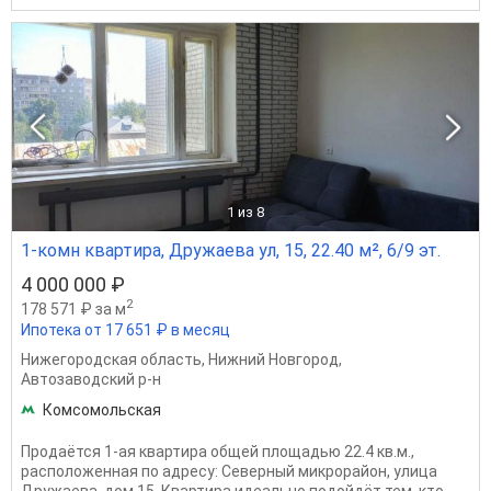
1
из 8
1-комн квартира, Дружаева ул, 15, 22.40 м², 6/9 эт.
4 000 000 ₽
2
178 571 ₽ за м
Ипотека от 17 651 ₽ в месяц
Нижегородская область
,
Нижний Новгород
,
Автозаводский р-н
Комсомольская
Продаётся 1-ая квартира общей площадью 22.4 кв.м.,
расположенная по адресу: Северный микрорайон, улица