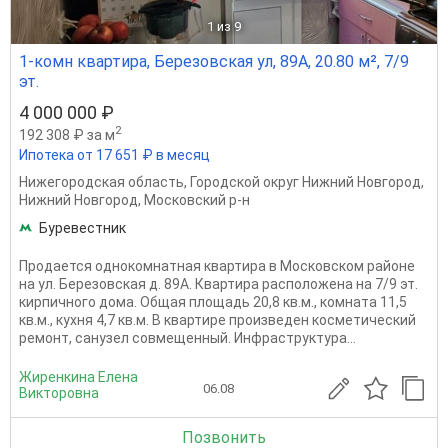
1
из 9
1-комн квартира, Березовская ул, 89А, 20.80 м², 7/9
эт.
4 000 000 ₽
2
192 308 ₽ за м
Ипотека от 17 651 ₽ в месяц
Нижегородская область
,
Городской округ Нижний Новгород
,
Нижний Новгород
,
Московский р-н
Буревестник
Продается однокомнатная квартира в Московском районе
на ул. Березовская д. 89А. Квартира расположена на 7/9 эт.
кирпичного дома. Общая площадь 20,8 кв.м., комната 11,5
кв.м., кухня 4,7 кв.м. В квартире произведен косметический
ремонт, санузел совмещенный. Инфраструктура...
Жиренкина Елена
06.08
Викторовна
Позвонить