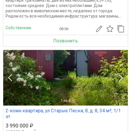
квартире три комнаты, две из них небольшие(9,5+7,6),
состояние среднее. Дом с электроплитами. Дом
расположен в живописном месте, недалеко от города.
Рядом есть вся необходимая инфраструктура: магазины,...
Собственник
08.06
Позвонить
1
из 8
2-комн квартира, ул Старые Пески, 8, д. 8, 34 м², 1/1
эт.
3 990 000 ₽
2