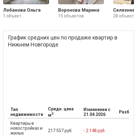
Лобанова Ольга
Воронова Марина
Селезнев
1 объект
15 объектов
28 объекто
График средних цен по продаже квартир в
Нижнем Новгороде
Средн. цена
Тип
Изменение с
Разброс
2
недвижимости
21.04.2026
м
Квартиры в
новостройках и
217 557 руб.
- 2 148 руб.
жилых