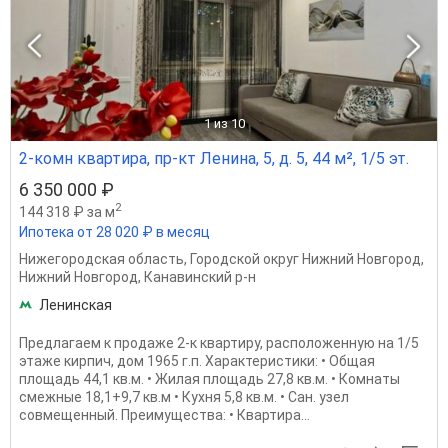
1
из 10
2-комн квартира, пр-кт Ленина, 5, д. 5, 44 м², 1/5 эт.
6 350 000 ₽
2
144 318 ₽ за м
Ипотека от 28 020 ₽ в месяц
Нижегородская область
,
Городской округ Нижний Новгород
,
Нижний Новгород
,
Канавинский р-н
Ленинская
Предлагаем к продаже 2-к квартиру, расположенную на 1/5
этаже кирпич, дом 1965 г.п. Характеристики: • Общая
площадь 44,1 кв.м. • Жилая площадь 27,8 кв.м. • Комнаты
смежные 18,1+9,7 кв.м • Кухня 5,8 кв.м. • Сан. узел
совмещенный. Преимущества: • Квартира...