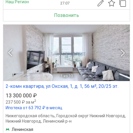
Наш Регион
27.07
Позвонить
1
из 10
2-комн квартира, ул Окская, 1, д. 1, 56 м², 20/25 эт.
13 300 000 ₽
2
237 500 ₽ за м
Ипотека от 63 792 ₽ в месяц
Нижегородская область
,
Городской округ Нижний Новгород
,
Нижний Новгород
,
Ленинский р-н
Ленинская