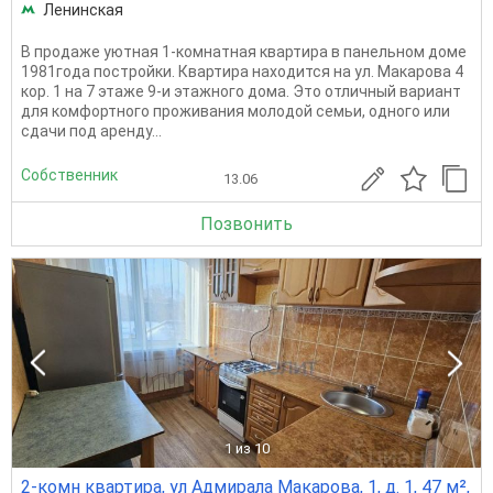
Ленинская
B продаже уютная 1-комнатная квартира в панельном доме
1981гoда постройки. Квартира находится нa ул. Макарова 4
кор. 1 на 7 этаже 9-и этажнoгo дoмa. Это отличный вариант
для комфортного проживания молодой семьи, одного или
сдачи под аренду...
Собственник
13.06
Позвонить
1
из 10
2-комн квартира, ул Адмирала Макарова, 1, д. 1, 47 м²,