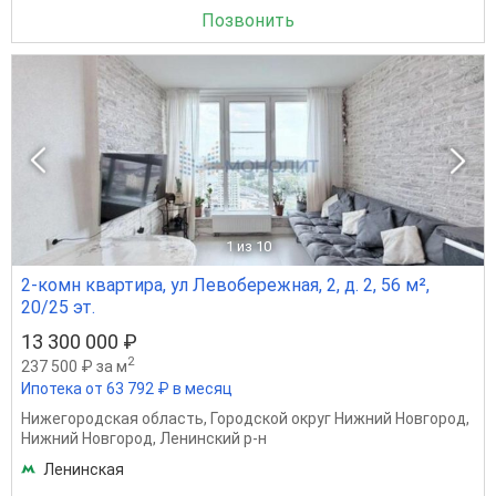
Позвонить
1
из 10
2-комн квартира, ул Левобережная, 2, д. 2, 56 м²,
20/25 эт.
13 300 000 ₽
2
237 500 ₽ за м
Ипотека от 63 792 ₽ в месяц
Нижегородская область
,
Городской округ Нижний Новгород
,
Нижний Новгород
,
Ленинский р-н
Ленинская