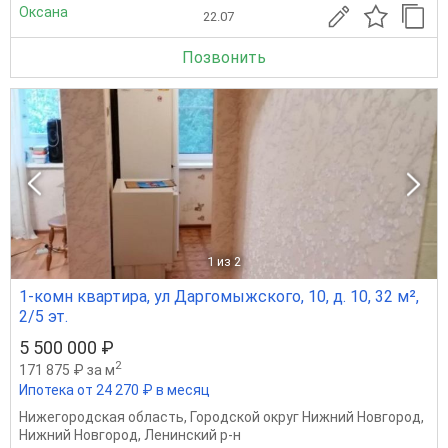
Оксана
22.07
Позвонить
1
из 2
1-комн квартира, ул Даргомыжского, 10, д. 10, 32 м²,
2/5 эт.
5 500 000 ₽
2
171 875 ₽ за м
Ипотека от 24 270 ₽ в месяц
Нижегородская область
,
Городской округ Нижний Новгород
,
Нижний Новгород
,
Ленинский р-н