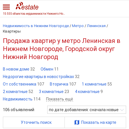
15 555 объектов недвижимости Нижнего Новгорода
Недвижимость в Нижнем Новгороде
/
Метро
/
Ленинская
/
Квартиры
Продажа квартир у метро Ленинская в
Нижнем Новгороде, Городской округ
Нижний Новгород
В новом доме
32
Обмен
11
Недорогие квартиры в новостройках
32
От собственника
107
Вторичка
107
1 комнатные
55
2 комнатные
52
3 комнатные
23
4 комнатные
9
Недвижимость
114
Показать ещё
106
объявлений
по дате добавления: сначала новые
Уточнить поиск
Показать на карте