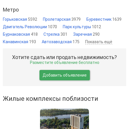
Метро
Горьковская
5592
Пролетарская
3979
Буревестник
1639
Двигатель Революции
1070
Парк культуры
1012
Бурнаковская
418
Стрелка
301
Заречная
290
Канавинская
193
Автозаводская
175
Показать ещё
Хотите сдать или продать недвижимость?
Разместите объявление бесплатно
Добавить объявление
Жилые комплексы поблизости