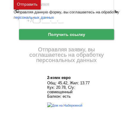
Москва
и
Московская область
Отправить
4-комн евро
Общ: 84.45, Жил: 36.1
Санкт-Петербург
и
Ленинградская область
Отправляя данную форму, вы соглашаетесь на обработку
Забыли пароль
Войти
Кух: 23.92, С/у:
персональных данных
раздельный
Ещё нет аккаунта?
Балкон: есть
Зарегистрироваться
Получить ссылку
Отправляя заявку, вы
соглашаетесь на обработку
персональных данных
2-комн евро
Общ: 45.42, Жил: 13.77
Кух: 20.78, С/у:
совмещенный
Балкон: есть