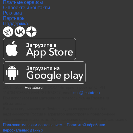
Платные сервисы
О проекте и контакты
Реклама
Партнеры
Поддержка
2004—2026
Restate.ru
® ООО "Интернет проекты" ОГРН
1147847086870 ИНН 7811574827, email
sup@restate.ru
При использовании материалов гиперссылка на Restate.ru
обязательна.
Витрина недвижимости Restate - одна из крупнейших баз
недвижимости России и агрегатор новостроек и предложений
застройщиков и агентств. Использование сайта означает согласие с
Пользовательским соглашением
и
Политикой обработки
персональных данных