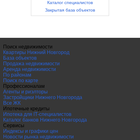
Каталог специалистов
Закрытая база объектов
Поиск недвижимости
Квартиры Нижний Новгород
База объектов
Продажа недвижимости
Аренда недвижимости
По районам
Поиск по карте
Профессионалам
Агенты и риэлторы
Застройщики Нижнего Новгорода
Все ЖК
Ипотечные кредиты
Ипотека для IT-специалистов
Каталог банков Нижнего Новгорода
Сервисы
Индексы и графики цен
Новости рынка недвижимости