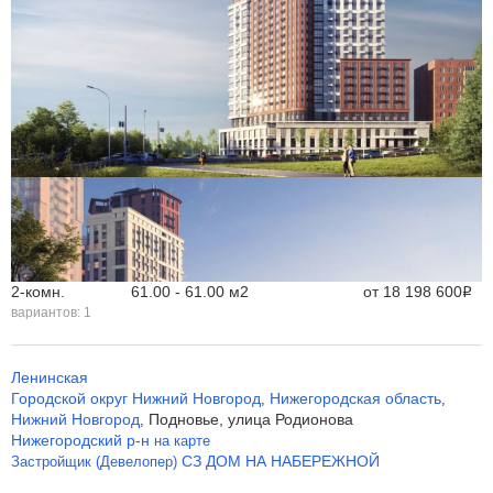
2-комн.
61.00 - 61.00 м
2
от
18 198 600
Р
вариантов:
1
Ленинская
Городской округ Нижний Новгород
Нижегородская область
,
,
Нижний Новгород
Подновье, улица Родионова
,
Нижегородский р-н
на карте
СЗ ДОМ НА НАБЕРЕЖНОЙ
Застройщик (Девелопер)