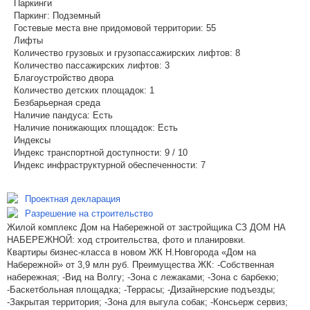
Паркинги
Паркинг:
Подземный
Гостевые места вне придомовой территории:
55
Лифты
Количество грузовых и грузопассажирских лифтов:
8
Количество пассажирских лифтов:
3
Благоустройство двора
Количество детских площадок:
1
Безбарьерная среда
Наличие пандуса:
Есть
Наличие понижающих площадок:
Есть
Индексы
Индекс транспортной доступности:
9 / 10
Индекс инфраструктурной обеспеченности:
7
Проектная декларация
Разрешение на строительство
Жилой комплекс Дом на Набережной от застройщика СЗ ДОМ НА
НАБЕРЕЖНОЙ: ход строительства, фото и планировки.
Квартиры бизнес-класса в новом ЖК Н.Новгорода «Дом на
Набережной» от 3,9 млн руб. Преимущества ЖК: -Собственная
набережная; -Вид на Волгу; -Зона с лежаками; -Зона с барбекю;
-Баскетбольная площадка; -Террасы; -Дизайнерские подъезды;
-Закрытая территория; -Зона для выгула собак; -Консьерж сервиз;