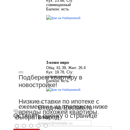
Кух: 23.88, С/у:
совмещенный
Балкон: есть
3-комн евро
Общ: 61.39, Жил: 26.4
Кух: 19.78, С/у:
Подберем квартиру в
совмещенный
Балкон: есть
новостройке!
Низкие ставки по ипотеке с
ежемесячным платежом ниже
Вход на Restate.ru
аренды похожей квартиры.
Оставить оценку о странице
Выбрать город
Email
Пароль