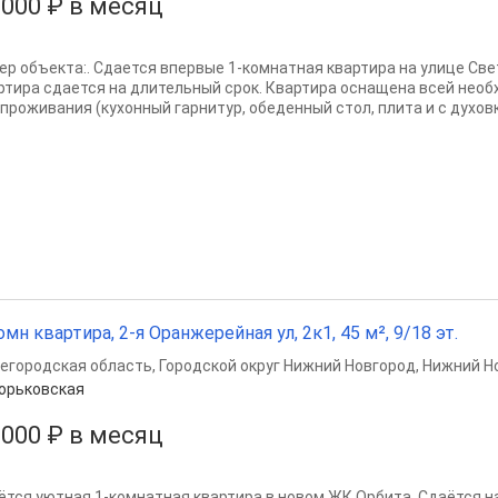
 000 ₽ в месяц
ер объекта:. Сдается впервые 1-комнатная квартира на улице Све
ртира сдается на длительный срок. Квартира оснащена всей необ
проживания (кухонный гарнитур, обеденный стол, плита и с духовко
омн квартира, 2-я Оранжерейная ул, 2к1, 45 м², 9/18 эт.
егородская область
,
Городской округ Нижний Новгород
,
Нижний Н
орьковская
 000 ₽ в месяц
ётся уютная 1-комнатная квартира в новом ЖК Орбита Сдаётся н