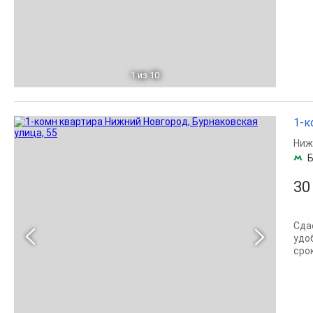
1
из 10
1-к
Ниж
Б
30
Сда
удо
сро