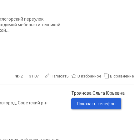
тлогорский переулок.
ходимой мебелью и техникой
й,...
2
31.07
Написать
В избранное
В сравнение
Троянова Ольга Юрьевна
овгород
,
Советский р-н
Показать телефон
а длительный срок стильная