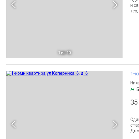
и с
тех
1
из 10
1-к
Ниж
Б
35
Cда
ста
Дом