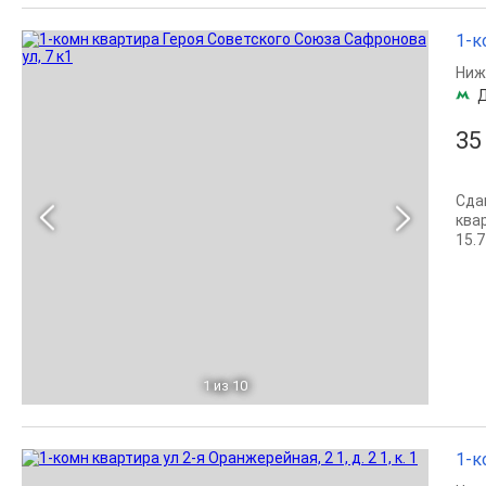
1-к
Ниж
35
Сда
ква
15.7
1
из 10
1-к