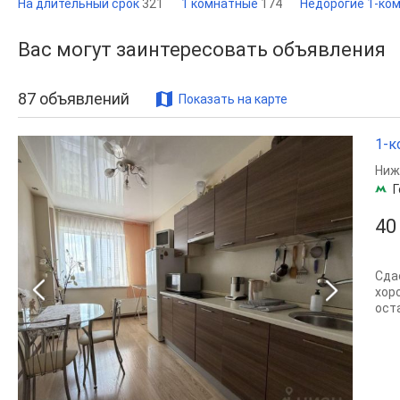
На длительный срок
321
1 комнатные
174
Недорогие 1-ком
Вас могут заинтересовать объявления
87
объявлений
Показать на карте
1-к
Ниж
Г
40
Сда
хор
ост