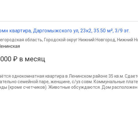
омн квартира, Даргомыжского ул, 23к2, 35.50 м², 3/9 эт.
егородская область
,
Городской округ Нижний Новгород
,
Нижний Н
Ленинская
 000 ₽ в месяц
ётся однокомнатная квартира в Ленинском районе 35 кв.м. Сдает
ательно семейной паре, женщине, с/уз совм. Коммунальные плат
нды (кроме счетчиков). Животные обсуждаются. Дом расположен в 