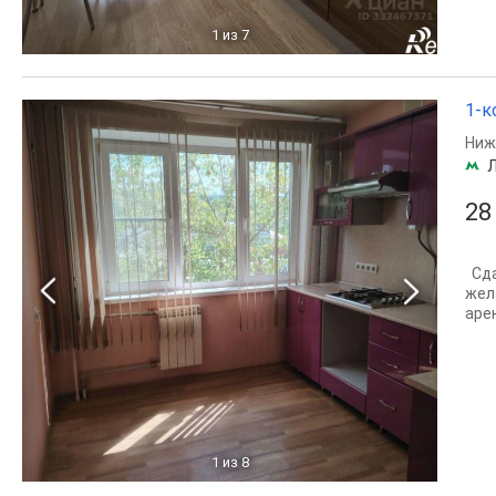
1
из 7
1-к
Ниж
28
Сда
жел
аре
1
из 8