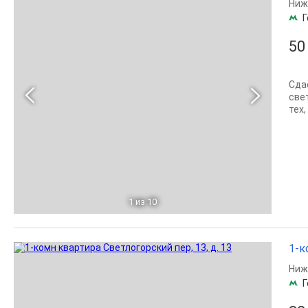
Ниж
Г
50
Сда
све
тех
1
из 10
1-к
Ниж
Г