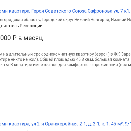
омн квартира, Героя Советского Союза Сафронова ул, 7 к1, 4
егородская область
,
Городской округ Нижний Новгород
,
Нижний Н
Двигатель Революции
 000 ₽ в месяц
м на длительный срок однокомнатную квартиру (евро+) в ЖК Зареч
ртире никто не жил). Общей площадью 45.8 кв.м, большая комната 1
 кв.м. В квартире имеется все для комфортного проживания (вся ме
омн квартира, ул 2-я Оранжерейная, 2 1, д. 2 1, к. 1, 45 м², 9/