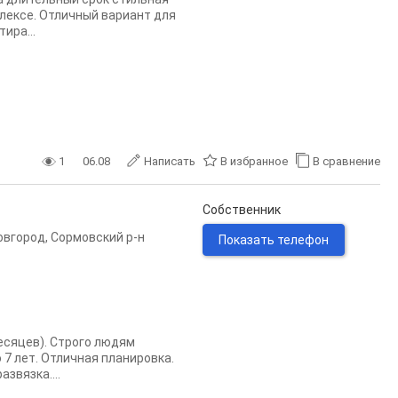
лексе. Отличный вариант для
ира...
1
06.08
Написать
В избранное
В сравнение
Собственник
овгород
,
Сормовский р-н
Показать телефон
месяцев). Строго людям
 7 лет. Отличная планировка.
звязка....