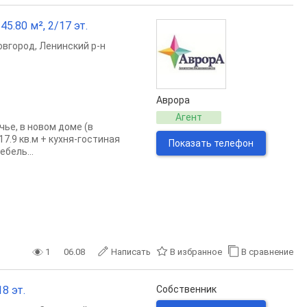
5.80 м², 2/17 эт.
овгород
,
Ленинский р-н
Аврора
Агент
ье, в новом доме (в
7.9 кв.м + кухня-гостиная
Показать телефон
бель...
1
06.08
Написать
В избранное
В сравнение
18 эт.
Собственник