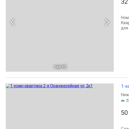
32
Ном
Ква
для 
1
из 10
1-к
Ниж
Г
50
Сда