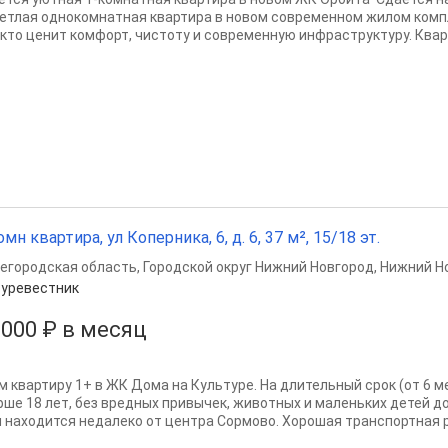
ветлая однокомнатная квартира в новом современном жилом комп
, кто ценит комфорт, чистоту и современную инфраструктуру. Кварт
омн квартира, ул Коперника, 6, д. 6, 37 м², 15/18 эт.
егородская область
,
Городской округ Нижний Новгород
,
Нижний Н
уревестник
 000 ₽ в месяц
м квартиру 1+ в ЖК Дома на Культуре. На длительный срок (от 6 
рше 18 лет, без вредных привычек, животных и маленьких детей до
 находится недалеко от центра Сормово. Хорошая транспортная ра