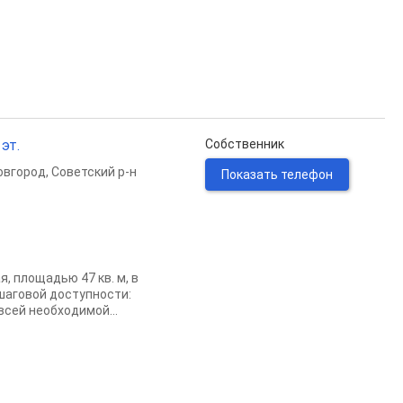
 эт.
Собственник
овгород
,
Советский р-н
Показать телефон
, площадью 47 кв. м, в
шаговой доступности:
всей необходимой...