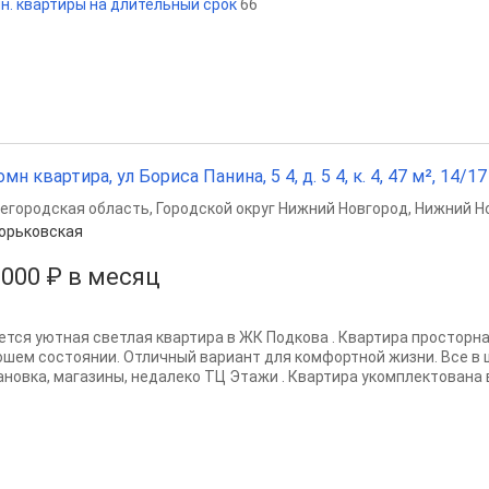
н. квартиры на длительный срок
66
омн квартира, ул Бориса Панина, 5 4, д. 5 4, к. 4, 47 м², 14/17
егородская область
,
Городской округ Нижний Новгород
,
Нижний Н
орьковская
 000 ₽ в месяц
ется уютная светлая квартира в ЖК Подкова . Квартира просторная
ошем состоянии. Отличный вариант для комфортной жизни. Все в 
ановка, магазины, недалеко ТЦ Этажи . Квартира укомплектована 