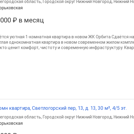
егородская область
,
Городской округ Нижний Новгород
,
Нижний Н
орьковская
 000 ₽ в месяц
ётся уютная 1-комнатная квартира в новом ЖК Орбита Сдаётся на
тлая однокомнатная квартира в новом современном жилом компле
, кто ценит комфорт, чистоту и современную инфраструктуру. Кварт
омн квартира, Светлогорский пер, 13, д. 13, 30 м², 4/5 эт.
егородская область
,
Городской округ Нижний Новгород
,
Нижний Н
орьковская