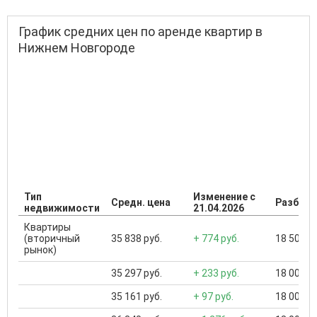
График средних цен по аренде квартир в
Нижнем Новгороде
Тип
Изменение с
Средн. цена
Разброс
недвижимости
21.04.2026
Квартиры
(вторичный
35 838 руб.
+ 774 руб.
18 500 ..
рынок)
35 297 руб.
+ 233 руб.
18 000 ..
35 161 руб.
+ 97 руб.
18 000 ..