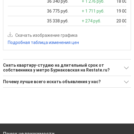
36 340 руб.
+ 1 276 руб.
18 000 ..
36 775 руб.
+ 1 711 руб.
19 000 ..
35 338 руб.
+ 274 руб.
20 000 ..
Скачать изображение графика
Подробная таблица изменения цен
Снять квартиру-студию на длительный срок от
собственника у метро Бурнаковская на Restate.ru?
Поможем Снять квартиру-студию на длительный срок от
Почему лучше всего искать объявления у нас?
собственника у метро Бурнаковская?
Все объявления проверены и проходят строгую
Воспользуйтесь нашим поиском по новостройкам, для
модерацию
подбора подходящего вам варианта
Удобный поиск, есть подписка на новые объявления
'Сохраните результаты поиска и возвращайтесь к нему,
когда это будет нужно'
Помогаем с подбором выгодных ипотечных программ в
банках в Нижнем Новгороде
Поиск недвижимости