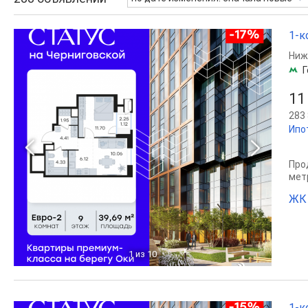
1-к
Ниж
Г
11
283 
Ипо
Прод
мет
ЖК 
1
из 10
1-к