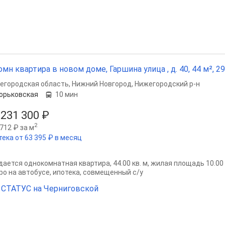
омн квартира в новом доме, Гаршина улица , д. 40, 44 м², 29
егородская область
,
Нижний Новгород
,
Нижегородский р-н
орьковская
10 мин
 231 300 ₽
2
712 ₽ за м
тека от 63 395 ₽ в месяц
ается однокомнатная квартира, 44.00 кв. м, жилая площадь 10.00 кв
ро на автобусе, ипотека, совмещенный с/у
СТАТУС на Черниговской