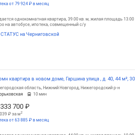
тека от 79 924 ₽ в месяц
ается однокомнатная квартира, 39.00 кв. м, жилая площадь 13.00 кв
ро на автобусе, ипотека, совмещенный с/у
СТАТУС на Черниговской
омн квартира в новом доме, Гаршина улица , д. 40, 44 м², 30
егородская область
,
Нижний Новгород
,
Нижегородский р-н
орьковская
10 мин
 333 700 ₽
2
039 ₽ за м
тека от 63 885 ₽ в месяц