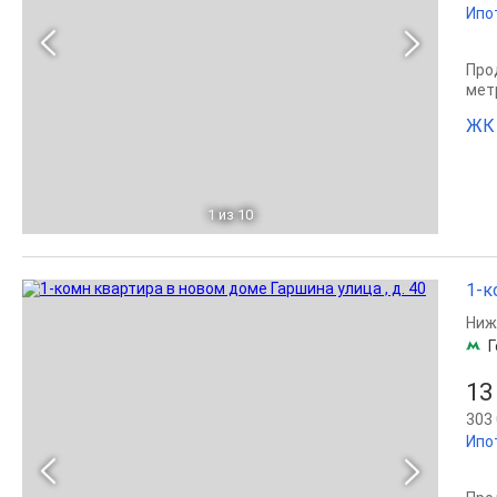
Ипо
Прод
мет
ЖК 
1
из 10
1-к
Ниж
Г
13
303 
Ипо