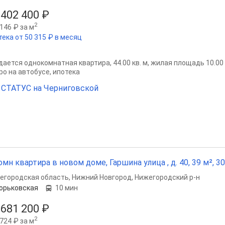
 402 400 ₽
2
146 ₽ за м
тека от 50 315 ₽ в месяц
ается однокомнатная квартира, 44.00 кв. м, жилая площадь 10.00 кв
ро на автобусе, ипотека
СТАТУС на Черниговской
омн квартира в новом доме, Гаршина улица , д. 40, 39 м², 30
егородская область
,
Нижний Новгород
,
Нижегородский р-н
орьковская
10 мин
 681 200 ₽
2
724 ₽ за м