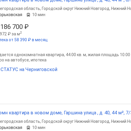
егородская область
,
Городской округ Нижний Новгород
,
Нижний Н
орьковская
10 мин
 186 700 ₽
2
972 ₽ за м
тека от 58 390 ₽ в месяц
ается однокомнатная квартира, 44.00 кв. м, жилая площадь 10.00 кв
ро на автобусе, ипотека
СТАТУС на Черниговской
омн квартира в новом доме, Гаршина улица , д. 40, 44 м², 7/
егородская область
,
Городской округ Нижний Новгород
,
Нижний Н
орьковская
10 мин