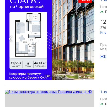
Ниж
Г
12
276 
Ипо
Прод
мет
ЖК 
1
из 10
1-к
Ниж
Г