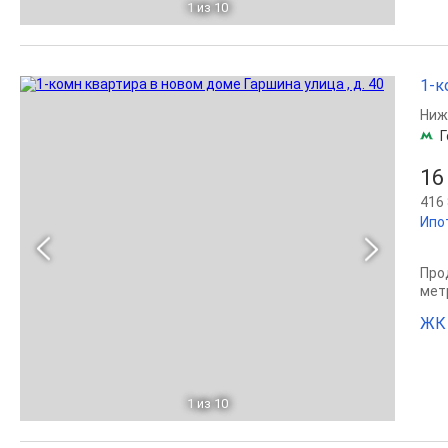
1
из 10
1-к
Ниж
Г
16
416 
Ипо
Прод
мет
ЖК 
1
из 10