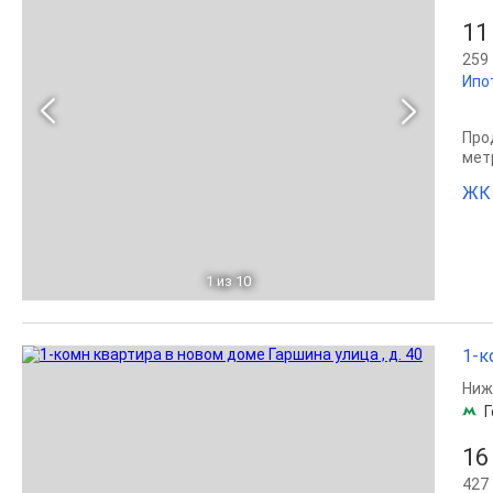
11
259 
Ипо
Прод
мет
ЖК 
1
из 10
1-к
Ниж
Г
16
427 