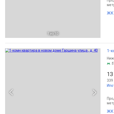
Прод
мет
ЖК 
1
из 10
1-к
Ниж
Г
13
339 
Ипо
Прод
мет
ЖК 