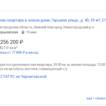
омн квартира в новом доме, Гаршина улица , д. 40, 39 м², 27
егородская область
,
Нижний Новгород
,
Нижегородский р-н
орьковская
10 мин
 256 200 ₽
2
827 ₽ за м
тека от 77 888 ₽ в месяц
ается однокомнатная квартира, 39.00 кв. м, жилая площадь 13.00 кв
ро на автобусе, ипотека, совмещенный с/у
СТАТУС на Черниговской
ещё 1 объявл