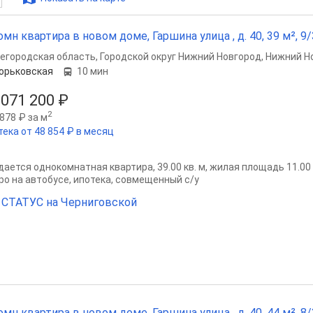
омн квартира в новом доме, Гаршина улица , д. 40, 39 м², 9/
егородская область
,
Городской округ Нижний Новгород
,
Нижний Н
орьковская
10 мин
 071 200 ₽
2
878 ₽ за м
тека от 48 854 ₽ в месяц
ается однокомнатная квартира, 39.00 кв. м, жилая площадь 11.00 кв
ро на автобусе, ипотека, совмещенный с/у
СТАТУС на Черниговской
омн квартира в новом доме, Гаршина улица , д. 40, 44 м², 8/