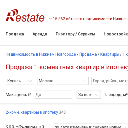
15 362 объекта недвижимости Нижнег
Продажа
Аренда
Риэлтору / Сервисы
Новостройк
Недвижимость в Нижнем Новгороде
/
Продажа
/
Квартиры
/
1 
Продажа 1-комнатных квартир в ипотек
Купить
Москва
Макс цена, ₽
За всё
Площадь,
м²
2-комн. квартиры в ипотеку
343
288
объявлений
по дате изменения: сначала новые