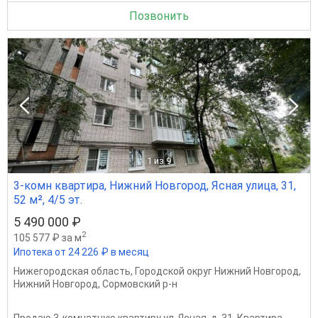
Позвонить
1
из 9
3-комн квартира, Нижний Новгород, Ясная улица, 31,
52 м², 4/5 эт.
5 490 000 ₽
2
105 577 ₽ за м
Ипотека от 24 226 ₽ в месяц
Нижегородская область
,
Городской округ Нижний Новгород
,
Нижний Новгород
,
Сормовский р-н
Продаю 3-комнатную квартиру ул. Ясная, д. 31. Квартира