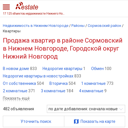
17 125 объектов недвижимости Нижнего Новгорода
Недвижимость в Нижнем Новгороде
/
Районы
/
Сормовский район
/
Квартиры
Продажа квартир в районе Сормовский
в Нижнем Новгороде, Городской округ
Нижний Новгород
В новом доме
833
Недорогие квартиры
1
Обмен
100
Недорогие квартиры в новостройках
833
От собственника
504
Вторичка
504
1 комнатные
773
2 комнатные
371
3 комнатные
184
4 комнатные
9
Показать ещё
482
объявления
по дате добавления: сначала новые
Уточнить поиск
Показать на карте