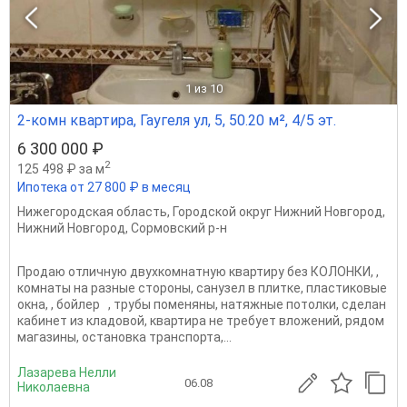
1
из 10
2-комн квартира, Гаугеля ул, 5, 50.20 м², 4/5 эт.
6 300 000 ₽
2
125 498 ₽ за м
Ипотека от 27 800 ₽ в месяц
Нижегородская область
,
Городской округ Нижний Новгород
,
Нижний Новгород
,
Сормовский р-н
Продаю отличную двухкомнатную квартиру без КОЛОНКИ, ,
комнаты на разные стороны, санузел в плитке, пластиковые
окна, , бойлер , трубы поменяны, натяжные потолки, сделан
кабинет из кладовой, квартира не требует вложений, рядом
магазины, остановка транспорта,...
Лазарева Нелли
06.08
Николаевна