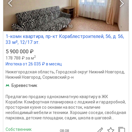
1
из 10
1-комн квартира, пр-кт Кораблестроителей, 56, д. 56,
33 м², 12/17 эт.
5 900 000 ₽
2
178 788 ₽ за м
Ипотека от 26 035 ₽ в месяц
Нижегородская область
,
Городской округ Нижний Новгород
,
Нижний Новгород
,
Сормовский р-н
Буревестник
Предлагаю продажу однокомнатную квартиру в ЖК
Корабли. Комфортная планировка с лоджией и гардеробной,
просторная кухня со окнами на восток, наличие
необходимый мебели и техники. Хорошие соседи, свободная
парковка, детские площадки, садик, школа в шаговой...
Собственник
08.08