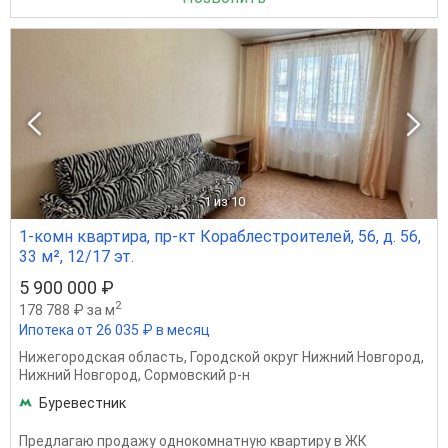
1
из 10
1-комн квартира, пр-кт Кораблестроителей, 56, д. 56,
33 м², 12/17 эт.
5 900 000 ₽
2
178 788 ₽ за м
Ипотека от 26 035 ₽ в месяц
Нижегородская область
,
Городской округ Нижний Новгород
,
Нижний Новгород
,
Сормовский р-н
Буревестник
Предлагаю продажу однокомнатную квартиру в ЖК